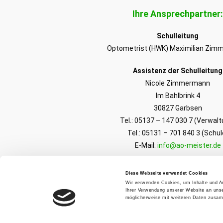
Ihre Ansprechpartner:
Schulleitung
Optometrist (HWK) Maximilian Zi
Assistenz der Schulleitung
Nicole Zimmermann
Im Bahlbrink 4
30827 Garbsen
Tel.: 05137 – 147 030 7 (Verwalt
Tel.: 05131 – 701 840 3 (Schul
E-Mail:
info@ao-meister.de
Unsere Bürozeiten:
Diese Webseite verwendet Cookies
Montag
: 09:00 – 10:00 und 19:00 
Wir verwenden Cookies, um Inhalte und An
Ihrer Verwendung unserer Website an unse
Mittwoch:
09:00 – 10:00 und 19:00 
möglicherweise mit weiteren Daten zusamm
Freitag:
09:00 – 10:00 und 19:00 –