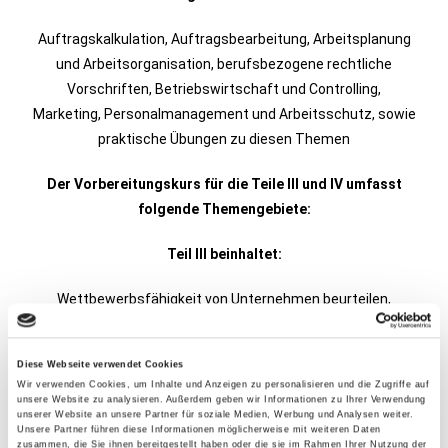
Auftragskalkulation, Auftragsbearbeitung, Arbeitsplanung
und Arbeitsorganisation, berufsbezogene rechtliche
Vorschriften,
Betriebswirtschaft und Controlling,
Marketing, Personalmanagement und Arbeitsschutz,
sowie
praktische Übungen zu diesen Themen
Der Vorbereitungskurs für die Teile III und IV umfasst
folgende Themengebiete:
Teil III beinhaltet:
Wettbewerbsfähigkeit von Unternehmen beurteilen,
Gründungs- und Übernahmeaktivitäten vorbereiten,
durchführen und bewerten,
Diese Webseite verwendet Cookies
Unternehmensführungsstrategien entwickeln, sowie
Wir verwenden Cookies, um Inhalte und Anzeigen zu personalisieren und die Zugriffe auf
praktische Übungen zu diesen Themen
unsere Website zu analysieren. Außerdem geben wir Informationen zu Ihrer Verwendung
unserer Website an unsere Partner für soziale Medien, Werbung und Analysen weiter.
Unsere Partner führen diese Informationen möglicherweise mit weiteren Daten
Teil IV beinhaltet:
zusammen, die Sie ihnen bereitgestellt haben oder die sie im Rahmen Ihrer Nutzung der