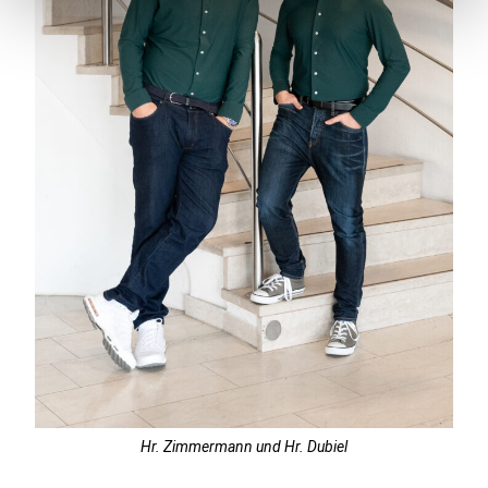
a
h
l
Hr. Zimmermann und Hr. Dubiel